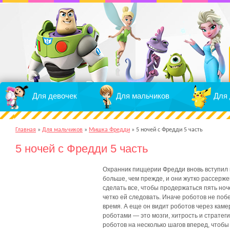
Для девочек
Для мальчиков
Для 
Главная
»
Для мальчиков
»
Мишка Фредди
»
5 ночей с Фредди 5 часть
5 ночей с Фредди 5 часть
Охранник пиццерии Фредди вновь вступил 
больше, чем прежде, и они жутко рассерже
сделать все, чтобы продержаться пять ноч
четко ей следовать. Иначе роботов не побе
время. А еще он видит роботов через каме
роботами — это мозги, хитрость и стратег
роботов на несколько шагов вперед, чтобы