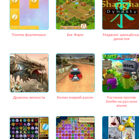
Плитки фортепиано
Биг Фарм
Маджонг шанхайска
династия
Драконы вечности
Колин макрей ралли
Растения против
Зомби на русском
языке