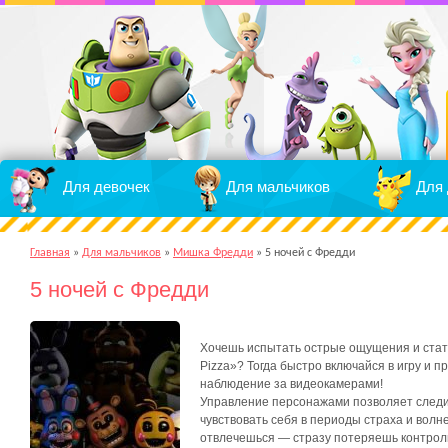
Для девочек
Для мальчиков
Для 
Главная
»
Для мальчиков
»
Мишка Фредди
»
5 ночей с Фредди
5 ночей с Фредди
Хочешь испытать острые ощущения и стат
Pizza»? Тогда быстро включайся в игру и 
наблюдение за видеокамерами!
Управление персонажами позволяет следит
чувствовать себя в периоды страха и волн
отвлечешься — стразу потеряешь контроль