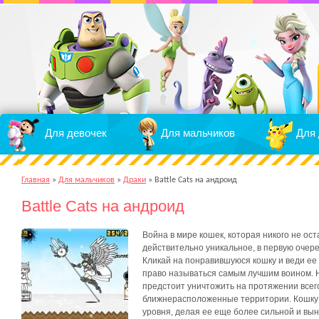
Для девочек
Для мальчиков
Для 
Главная
»
Для мальчиков
»
Драки
»
Battle Cats на андроид
Battle Cats на андроид
Война в мире кошек, которая никого не ос
действительно уникальное, в первую очере
Кликай на понравившуюся кошку и веди ее
право называться самым лучшим воином. Н
предстоит уничтожить на протяжении всего
ближнерасположенные территории. Кошку 
уровня, делая ее еще более сильной и вын