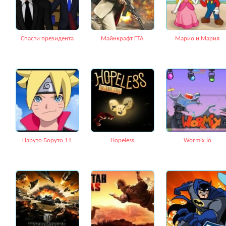
Cпасти президента
Майнкрафт ГТА
Марио и Мария
Наруто Боруто 11
Hopeless
Wormix.io