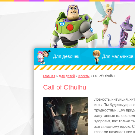
Для девочек
Для мальчиков
Главная
»
Для детей
»
Квесты
»
Call of Cthulhu
Call of Cthulhu
Ловкость, интуиция, хи
игры. Ты будешь управ
трудностями. Ему приде
запутанные головоломк
здоровья, вот только т
жить главному герою. 
глазами начинает все п