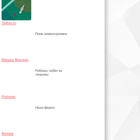
Slither.io
Пони аниматроники
Мишка Фредди
Роблокс побег из
тюрьмы
Роблокс
Нано-ферма
Ферма