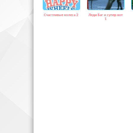
Счастливые колеса 2
Леди Баг и супер кот
1