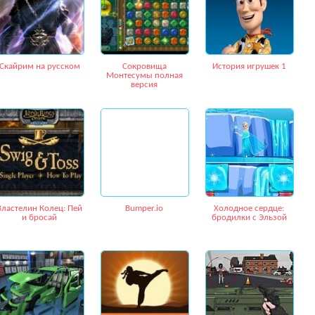
Скайрим на русском
Сокровища
История игрушек 1
Монтесумы полная
версия
Властелин Колец: Пей
Bumper.io
Холодное сердце:
и бросай
бродилки с Эльзой