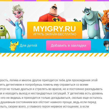
MYIGRY.RU
ИГРАТЬ ОНЛАЙН БЕСПЛАТНО
Для детей
Добавить в закладки
трость, логика и многое другое пригодится тебе для прохождения этой
лять детективом и попробуешь помочь ему справиться со всеми
тся не только драться и стрелять во врагов, но и постоянно разгадывать
и и находить выход и нестандартных ситуаций. У детектива есть уровень
ы его не видишь и приходится только догадываться, сколько еще осталось
С душевным состоянием все обстоит намного проще, ведь если перед
лыть, скорее всего, у главного героя нервное истощение, а если