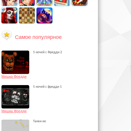
Самое популярное
5 ночей с Фредди 2
Мишка Фредди
5 ночей с фредди 1
Мишка Фредди
Танки ио