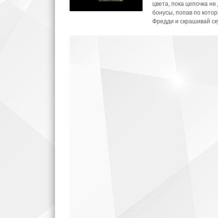
цвета, пока цепочка н
бонусы, попав по кото
Фредди и скрашивай ск