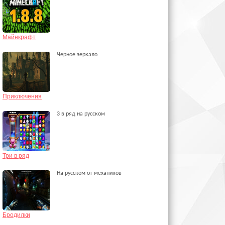
Майнкрафт
Черное зеркало
Приключения
3 в ряд на русском
Три в ряд
На русском от механиков
Бродилки