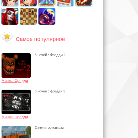
Самое популярное
5 ночей с Фредди 2
Мишка Фредди
5 ночей с фредди 1
Мишка Фредди
Симулятор камаза