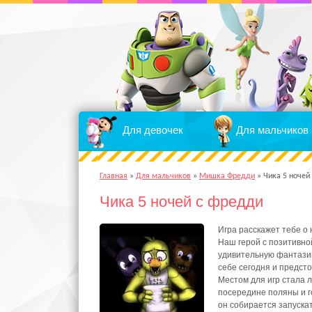
Для девочек
Для мальчиков
Главная
»
Для мальчиков
»
Мишка Фредди
»
Чика 5 ночей
Чика 5 ночей с фредди
Игра расскажет тебе о
Наш герой с позитивно
удивительную фантазию
себе сегодня и предсто
Местом для игр стала л
посередине поляны и г
он собирается запуска