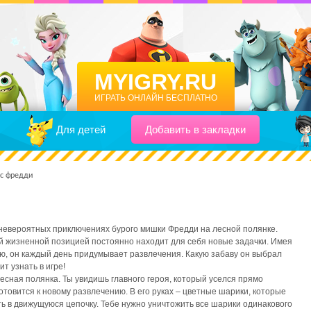
MYIGRY.RU
ИГРАТЬ ОНЛАЙН БЕСПЛАТНО
Для детей
Добавить в закладки
 с фредди
 невероятных приключениях бурого мишки Фредди на лесной полянке.
й жизненной позицией постоянно находит для себя новые задачки. Имея
, он каждый день придумывает развлечения. Какую забаву он выбрал
ит узнать в игре!
есная полянка. Ты увидишь главного героя, который уселся прямо
отовится к новому развлечению. В его руках – цветные шарики, которые
ть в движущуюся цепочку. Тебе нужно уничтожить все шарики одинакового