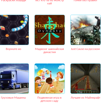
Раскраски лошади
Тест кто ты из монстр
Гонки без правил
хай
Вормате ио
Маджонг шанхайская
Just Cause на русском
династия
Грузовые Машины
Подвижная игра в
Лучшее из Майнкрафт
детском саду