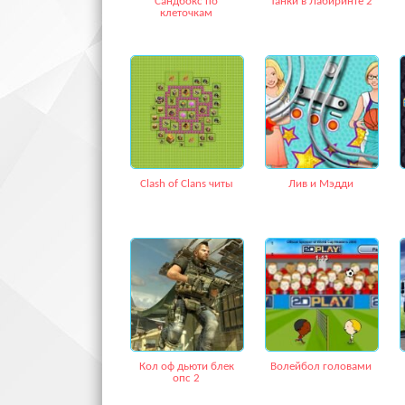
Сандбокс по
Танки в Лабиринте 2
клеточкам
Clash of Clans читы
Лив и Мэдди
Кол оф дьюти блек
Волейбол головами
опс 2