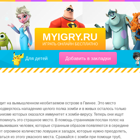
MYIGRY.RU
ИГРАТЬ ОНЛАЙН БЕСПЛАТНО
Для детей
Добавить в закладки
дит на вымышленном необитаемом острове в Гвинее. Это место
одверглось нападению целого полка зомби и в живых осталось только
анизме которых оказался иммунитет к зомби-вирусу. Теперь они ищут
покинуть это страшное место. В помощь странникам послан голос на
 выживших человек, которые странным образом появляются в середине
ет огромное количество ловушек и загадок, которые нужно преодолеть,
аться из этого ужасного места. Сражайся с зомби при помощи труб,