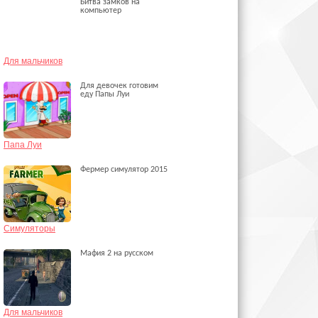
Битва замков на
компьютер
Для мальчиков
Для девочек готовим
еду Папы Луи
Папа Луи
Фермер симулятор 2015
Симуляторы
Мафия 2 на русском
Для мальчиков