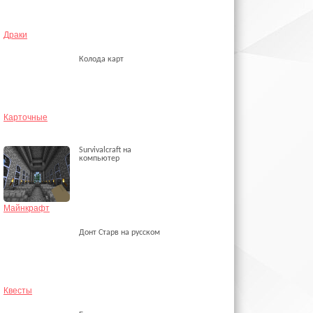
Драки
Колода карт
Карточные
Survivalcraft на
компьютер
Майнкрафт
Донт Старв на русском
Квесты