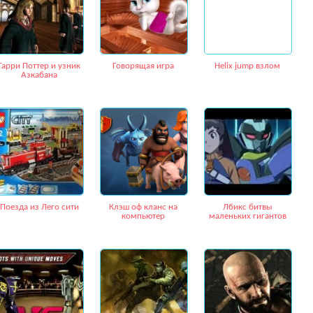
Гарри Поттер и узник
Говорящая игра
Helix jump взлом
Азкабана
Поезда из Лего сити
Клэш оф кланс на
Лбикс битвы
компьютер
маленьких гигантов