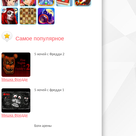
Самое популярное
5 ночей с Фредди 2
Мишка Фредди
5 ночей с фредди 1
Мишка Фредди
Боги арены