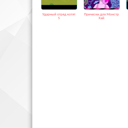
Ударный отряд котят
Прически для Монстр
5
Хай