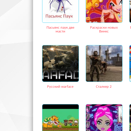
Пасьянс паук две
Раскраски новых
масти
Винкс
Русский warface
Сталкер 2