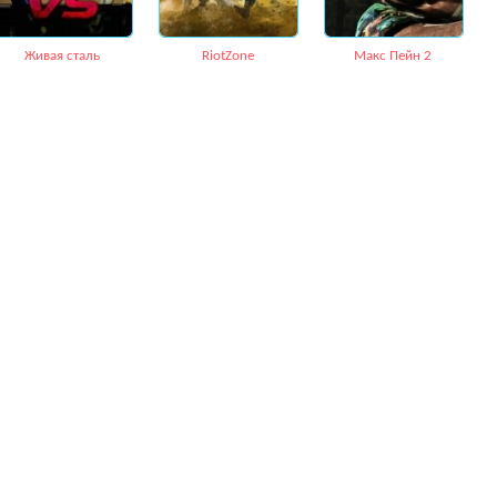
Живая сталь
RiotZone
Макс Пейн 2