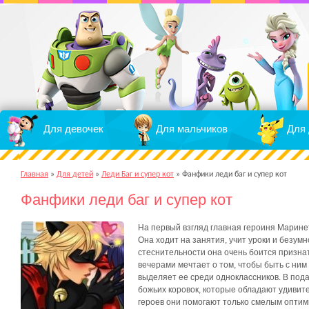
Для девочек
Для мальчиков
Для 
Главная
»
Для детей
»
Леди Баг и супер кот
»
Фанфики леди баг и супер кот
Фанфики леди баг и супер кот
На первый взгляд главная героиня Марине
Она ходит на занятия, учит уроки и безумн
стеснительности она очень боится признат
вечерами мечтает о том, чтобы быть с ним 
выделяет ее среди одноклассников. В под
божьих коровок, которые обладают удивит
героев они помогают только смелым оптими