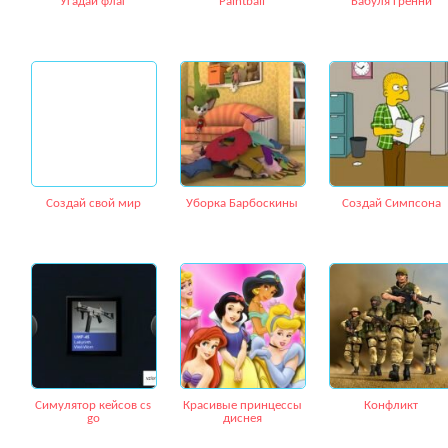
Угадай флаг
Paintball
Бабуля Гренни
Создай свой мир
Уборка Барбоскины
Создай Симпсона
Симулятор кейсов cs
Красивые принцессы
Конфликт
go
диснея