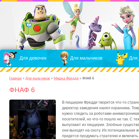
Для девочек
Для мальчиков
Для 
Главная
»
Для мальчиков
»
Мишка Фредди
»
ФНАФ 6
ФНАФ 6
В пиццерии Фредди творится что-то странн
директор заведения нанял охранника. Тому
нужно следить за роботами-аниматроника
посетителей, но что-то пошло не так. С т
выпускают из пиццерии. Злобные существа 
они выходят на охоту. Их потенциальная ж
придется продумать стратегию и включить 