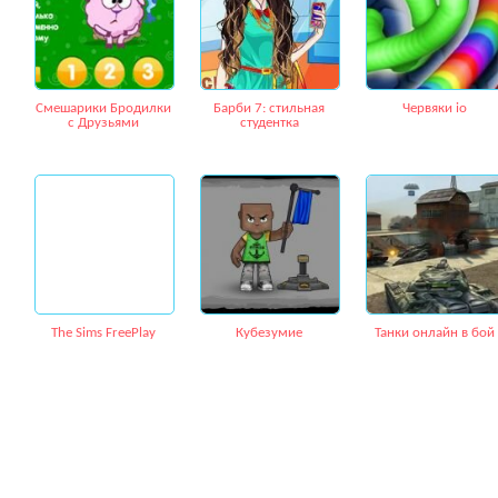
Смешарики Бродилки
Барби 7: стильная
Червяки io
с Друзьями
студентка
The Sims FreePlay
Кубезумие
Танки онлайн в бой