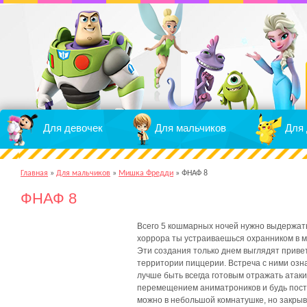
Для девочек
Для мальчиков
Для 
Главная
»
Для мальчиков
»
Мишка Фредди
»
ФНАФ 8
ФНАФ 8
Всего 5 кошмарных ночей нужно выдержать
хоррора ты устраиваешься охранником в 
Эти создания только днем выглядят привет
территории пиццерии. Встреча с ними озн
лучше быть всегда готовым отражать атак
перемещением аниматроников и будь посто
можно в небольшой комнатушке, но закрыват