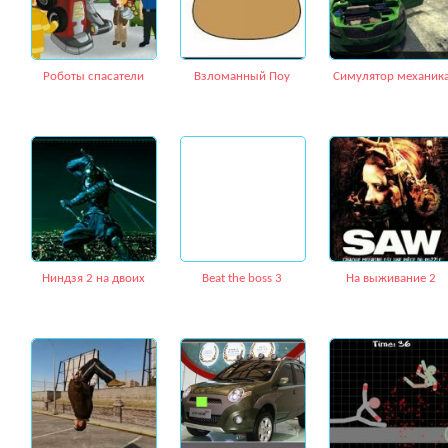
Роботы спасатели
Взломанный Поу
Симулятор механик
Ниндзя 2 на двоих
Вeat the boss 3
На выживание 2