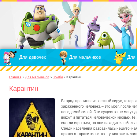
Для девочек
Для мальчиков
Для 
Главная
»
Для мальчиков
»
Зомби
»
Карантин
Карантин
В город проник неизвестный вирус, который
зараженного человека – это мозг, после ч
неведомой силой. Эти существа не могут д
вокруг и питаться человеческой кровью. Т
смогли скрыться, но они находятся в боль
Среди населения разразилась нешуточная п
приказ от правительства – уничтожить зомб