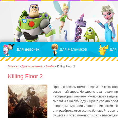
Для девочек
Для мальчиков
Для 
Главная
»
Для мальчиков
»
Зомби
»
Killing Floor 2
Killing Floor 2
Прошло совсем немного времени с тех пор, 
секретный вирус. Но вдруг снова начали п
лаборатории, поэтому нужно снова выдвига
вырваться на свободу и нужно срочно пре
очередные мутации и нашествие зомби. Н
они разбредаются все по большей террит
существ и по возможности раз и навсегда 