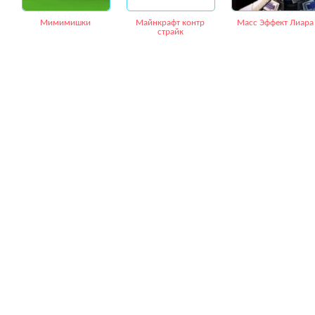
Мимимишки
Майнкрафт контр
Масс Эффект Лиара
страйк