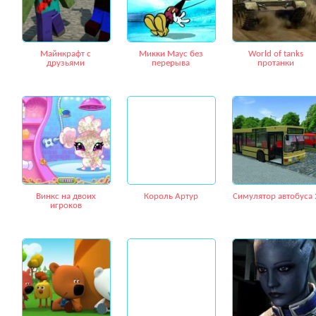
Майнкрафт с
Микки Маус без
World of tanks
друзьями
перерыва
протанки
Винкс на двоих
Король Артур
Симулятор автобуса 
игроков