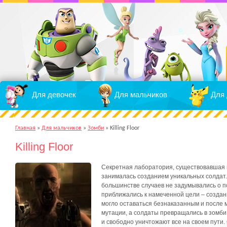
Для девочек
Для мальчиков
Для 
Главная
»
Для мальчиков
»
Зомби
»
Killing Floor
Killing Floor
Секретная лаборатория, существовавшая 
занималась созданием уникальных солдат
большинстве случаев не задумывались о п
приближались к намеченной цели – создан
могло оставаться безнаказанным и после
мутации, а солдаты превращались в зомби
и свободно уничтожают все на своем пути.