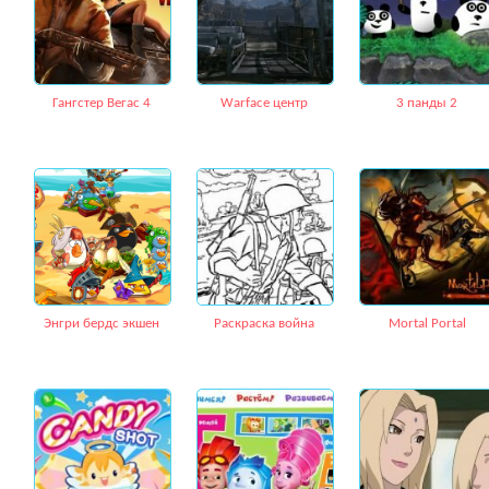
Гангстер Вегас 4
Warface центр
3 панды 2
Энгри бердс экшен
Раскраска война
Mortal Portal