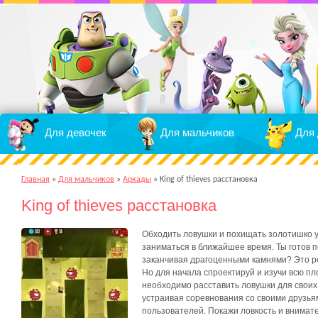
Для девочек
Для мальчиков
Для 
Главная
»
Для мальчиков
»
Аркады
»
King of thieves расстановка
King of thieves расстановка
Обходить ловушки и похищать золотишко у 
заниматься в ближайшее время. Ты готов по
заканчивая драгоценными камнями? Это р
Но для начала спроектируй и изучи всю пл
необходимо расставить ловушки для своих
устраивая соревнования со своими друзья
пользователей. Покажи ловкость и внимате