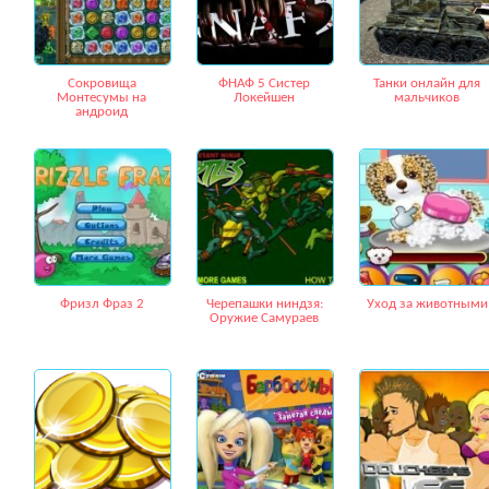
Сокровища
ФНАФ 5 Систер
Танки онлайн для
Монтесумы на
Локейшен
мальчиков
андроид
Фризл Фраз 2
Черепашки ниндзя:
Уход за животными
Оружие Самураев