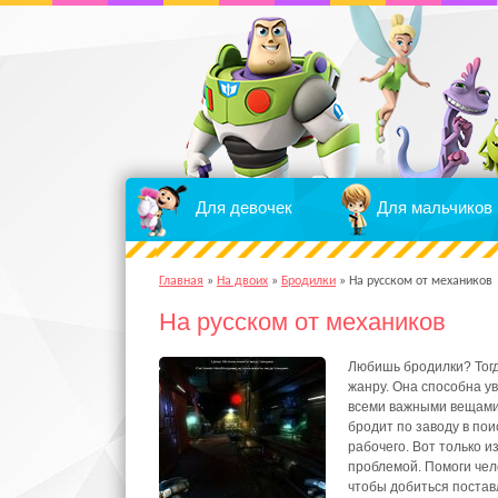
Для девочек
Для мальчиков
Главная
»
На двоих
»
Бродилки
»
На русском от механиков
На русском от механиков
Любишь бродилки? Тогд
жанру. Она способна ув
всеми важными вещами.
бродит по заводу в по
рабочего. Вот только и
проблемой. Помоги чело
чтобы добиться постав