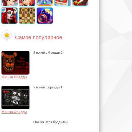
Самое популярное
5 ночей с Фредди 2
Мишка Фредди
5 ночей с фредди 1
Мишка Фредди
Свинка Пепа бродилки