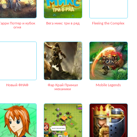
Гарри Поттер и кубок
Вега микс три в ряд
Fleeing the Complex
огня
Новый ФНАФ
Фар Край Примал
Mobile Legends
механики