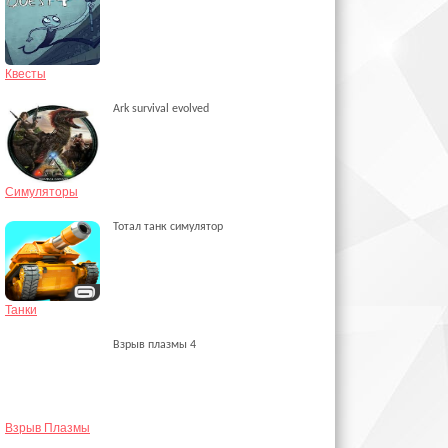
Квесты
Ark survival evolved
Симуляторы
Тотал танк симулятор
Танки
Взрыв плазмы 4
Взрыв Плазмы