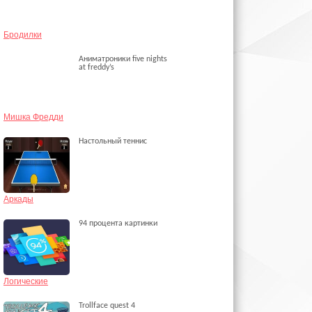
Бродилки
Аниматроники five nights
at freddy’s
Мишка Фредди
Настольный теннис
Аркады
94 процента картинки
Логические
Trollface quest 4