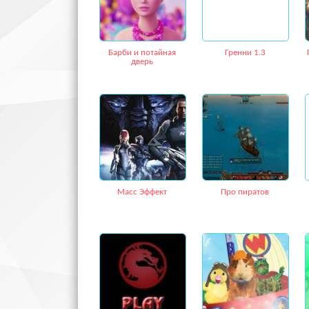
Барби и потайная
Гренни 1.3
дверь
Масс Эффект
Про пиратов