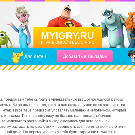
MYIGRY.RU
ИГРАТЬ ОНЛАЙН БЕСПЛАТНО
Для детей
Добавить в закладки
а предлагаем тебе сыграть в увлекательную игру, относящуюся к этому
лечь тебя на долгое время, так что для начала лучше всего закончить со
 Итак, в игре тебе предстоит управлять маленьким человечком, который
исках выхода. По внешнему виду он больше напоминает обычного
з-за маленького роста найти выход оказалось для него большой
вечку разгадать головоломки и преодолеть все препятствия на его пути,
ленной цели. На первых уровнях у тебя будет огромное количество