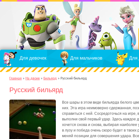
Для девочек
Для мальчиков
Для 
Главная
»
На двоих
»
Бильярд
»
Русский бильярд
Русский бильярд
Все шары в этом виде бильярда белого цвет
них. Эта игра неимоверно сдержанная, по
справиться с ней. Сосредоточься на игре, 
выполни свой первый удар. Здесь каждое д
хочется снова и снова, выбирая наиболее
в лузу и победа очень скоро будет в твоих
меняй позиции для совершения удара. Все