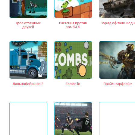
Трое отважных
Растения против
Ворлд оф танк мод
друзей
зомби 4
Дальнобойщики 2
Zombs.io
Прайм варфрейм