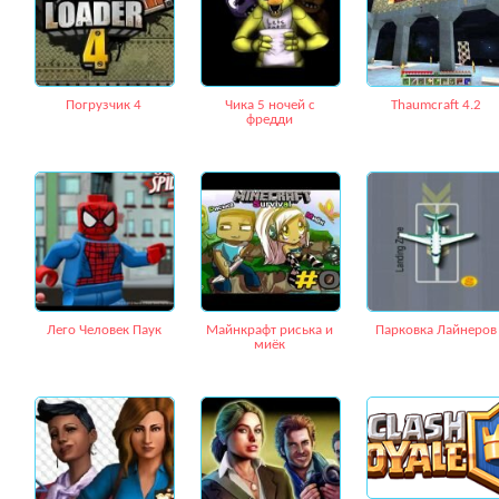
Погрузчик 4
Чика 5 ночей с
Thaumcraft 4.2
фредди
Лего Человек Паук
Майнкрафт риська и
Парковка Лайнеров
миёк