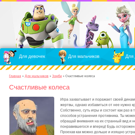
Для девочек
Для мальчиков
Для 
Главная
»
Для мальчиков
»
Зомби
»
Счастливые колеса
Счастливые колеса
Игра
захватывает
и
поражает
своей
динам
жертвы
,
однако
избавиться
от
нее
нужно
к
Собственно
,
суть
игры
и
состоит
как
раз
в
способов
устранения
противника
.
Ты
може
обращай
внимания
на
их
странный
вид
и
н
понравившегося
и
вперед
!
Будь
осторожен
Проехав
как
можно
дольше
и
изящно
устр