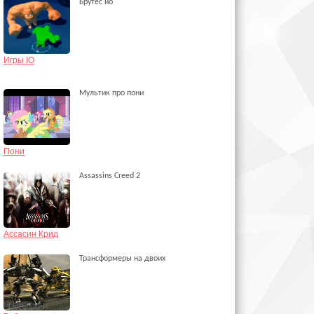
Брутес ио
Игры IO
Мультик про пони
Пони
Аssassins Сreed 2
Ассасин Крид
Трансформеры на двоих