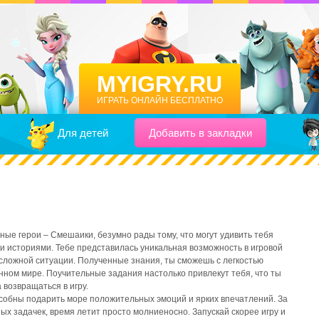
MYIGRY.RU
ИГРАТЬ ОНЛАЙН БЕСПЛАТНО
Для детей
Добавить в закладки
ые герои – Смешаики, безумно рады тому, что могут удивить тебя
 историями. Тебе представилась уникальная возможность в игровой
сложной ситуации. Полученные знания, ты сможешь с легкостью
нном мире. Поучительные задания настолько привлекут тебя, что ты
 возвращаться в игру.
обны подарить море положительных эмоций и ярких впечатлений. За
х задачек, время летит просто молниеносно. Запускай скорее игру и