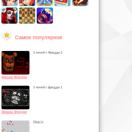
Самое популярное
5 ночей с Фредди 2
Мишка Фредди
5 ночей с фредди 1
Мишка Фредди
Diep.io