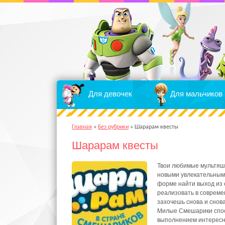
Для девочек
Для мальчиков
Главная
»
Без рубрики
»
Шарарам квесты
Шарарам квесты
Твои любимые мультяшн
новыми увлекательными
форме найти выход из 
реализовать в совреме
захочешь снова и снова
Милые Смешарики спос
выполнением интересны