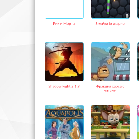
Рик и Морти
Змейка io агарио
Shadow Fight 2 1.9
Фракция хаоса с
читами