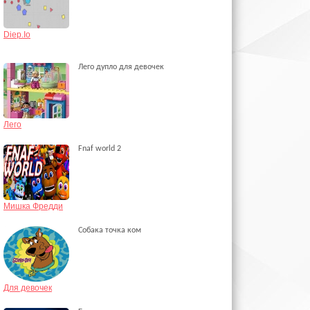
Diep.Io
Лего дупло для девочек
Лего
Fnaf world 2
Мишка Фредди
Собака точка ком
Для девочек