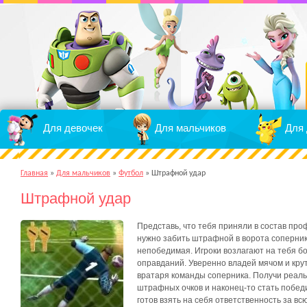
Для девочек
Для мальчиков
Для 
Главная
»
Для мальчиков
»
Футбол
»
Штрафной удар
Штрафной удар
Представь, что тебя приняли в состав пр
нужно забить штрафной в ворота соперника
непобедимая. Игроки возлагают на тебя бо
оправданий. Уверенно владей мячом и кру
вратаря команды соперника. Получи реал
штрафных очков и наконец-то стать побед
готов взять на себя ответственность за вс