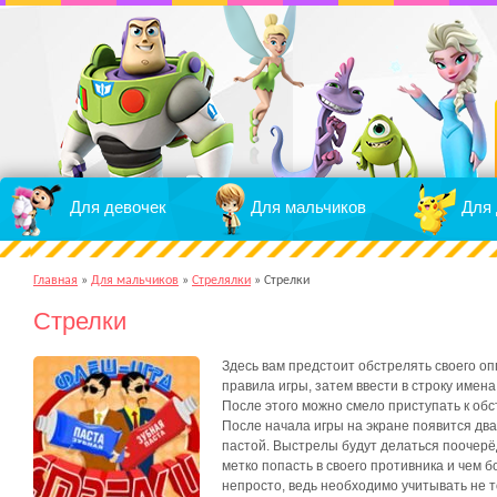
Для девочек
Для мальчиков
Для 
Главная
»
Для мальчиков
»
Стрелялки
»
Стрелки
Стрелки
Здесь вам предстоит обстрелять своего оп
правила игры, затем ввести в строку имена
После этого можно смело приступать к обс
После начала игры на экране появится два 
пастой. Выстрелы будут делаться поочерёд
метко попасть в своего противника и чем 
непросто, ведь необходимо учитывать не т