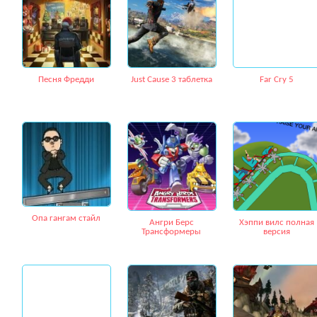
Песня Фредди
Just Cause 3 таблетка
Far Cry 5
Опа гангам стайл
Ангри Берс
Хэппи вилс полная
Трансформеры
версия