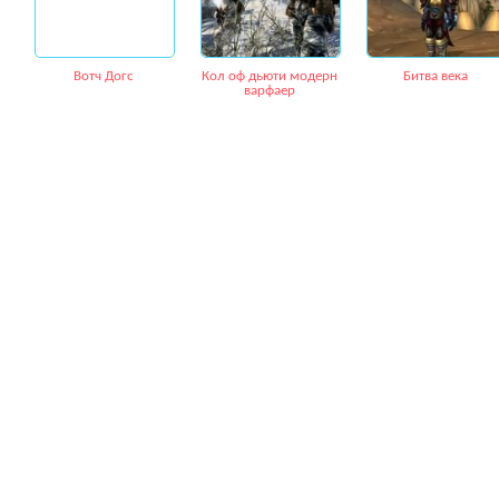
Вотч Догс
Кол оф дьюти модерн
Битва века
варфаер