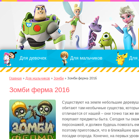
Для девочек
Для мальчиков
Для 
Главная
»
Для мальчиков
»
Зомби
»
Зомби ферма 2016
Зомби ферма 2016
Существуют на земле небольшие деревушк
обитают там необычные существа, которые
отличается от нашей – они точно так же ве
покупают предметы быта. Сегодня ты окаж
персонажей, и должен будешь помогать ему
поэтому приготовься, что в ближайшее вре
посадки огорода. Конечно, на первых уровн