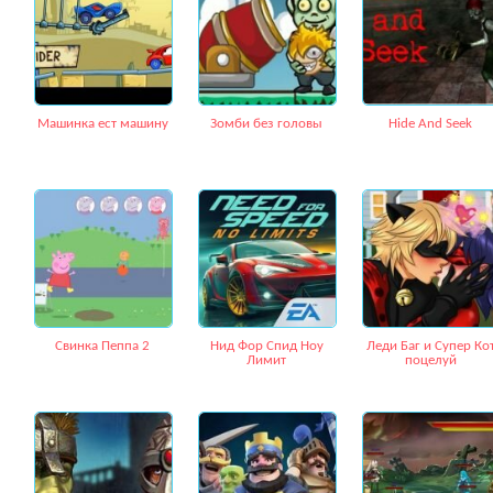
Машинка ест машину
Зомби без головы
Hide And Seek
Свинка Пеппа 2
Нид Фор Спид Ноу
Леди Баг и Супер Ко
Лимит
поцелуй