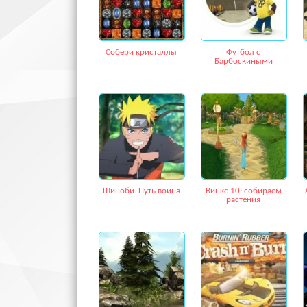
Собери кристаллы
Футбол с
Барбоскиными
Шиноби. Путь воина
Винкс 10: собираем
растения