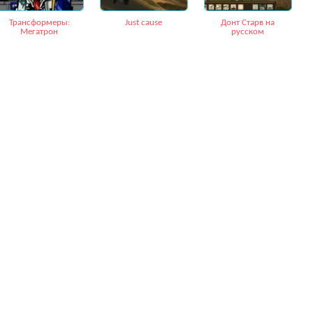
Трансформеры:
Just cause
Донт Старв на
Мегатрон
русском