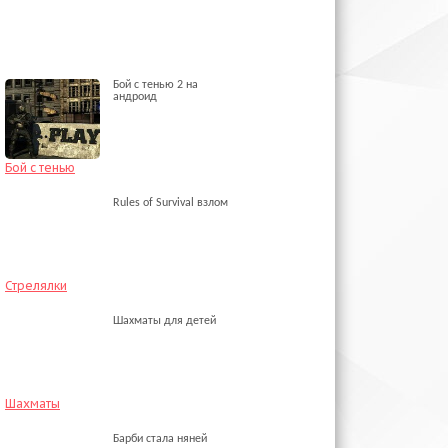
Бой с тенью 2 на
андроид
Бой с тенью
Rules of Survival взлом
Стрелялки
Шахматы для детей
Шахматы
Барби стала няней