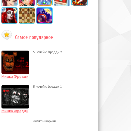
Самое популярное
5 ночей с Фредди 2
Мишка Фредди
5 ночей с фредди 1
Мишка Фредди
Лопать шарики