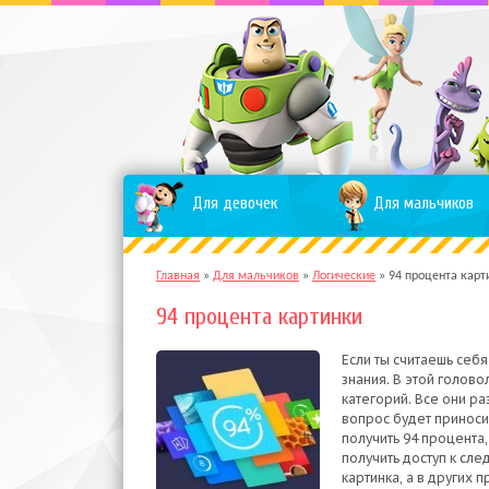
Для девочек
Для мальчиков
Главная
»
Для мальчиков
»
Логические
»
94 процента карт
94 процента картинки
Если ты считаешь себ
знания. В этой голов
категорий. Все они р
вопрос будет приноси
получить 94 процента,
получить доступ к сл
картинка, а в других 