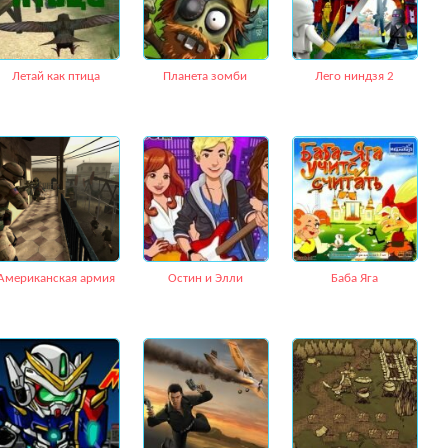
Летай как птица
Планета зомби
Лего ниндзя 2
Американская армия
Остин и Элли
Баба Яга