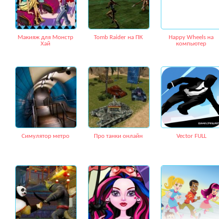
Макияж для Монстр
Tomb Raider на ПК
Happy Wheels на
Хай
компьютер
Симулятор метро
Про танки онлайн
Vector FULL