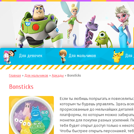
Для девочек
Для мальчиков
Для 
Главная
»
Для мальчиков
»
Аркады
»
Bonsticks
Bonsticks
Если ты любишь попрыгать и повеселитьс
которым ты будешь управлять. Здесь все
прорисованные до мельчайших деталей 
платформы, по которым можно забиратьс
монетки для покупки разных усилений. П
тебя будет открыт доступ только к некот
Чтобы быстрее открыть персонажей, те