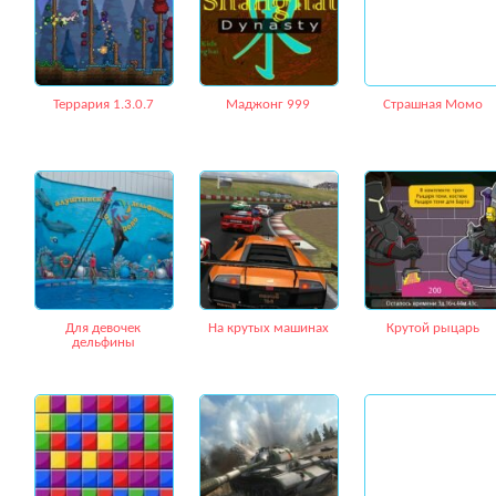
Террария 1.3.0.7
Маджонг 999
Страшная Момо
Для девочек
На крутых машинах
Крутой рыцарь
дельфины