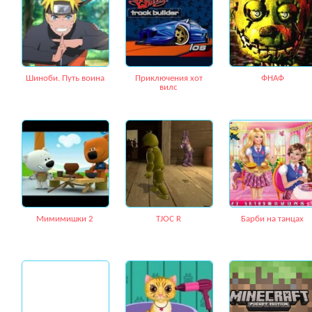
Шиноби. Путь воина
Приключения хот
ФНАФ
вилс
Мимимишки 2
TJOC R
Барби на танцах