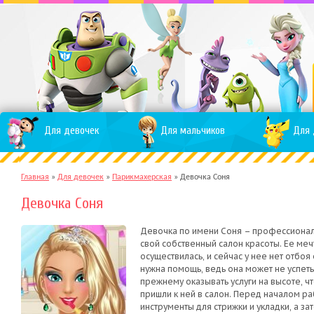
Для девочек
Для мальчиков
Для 
Главная
»
Для девочек
»
Парикмахерская
»
Девочка Соня
Девочка Соня
Девочка по имени Соня – профессионал
свой собственный салон красоты. Ее меч
осуществилась, и сейчас у нее нет отбоя
нужна помощь, ведь она может не успеть
прежнему оказывать услуги на высоте, ч
пришли к ней в салон. Перед началом р
инструменты для стрижки и укладки, а за