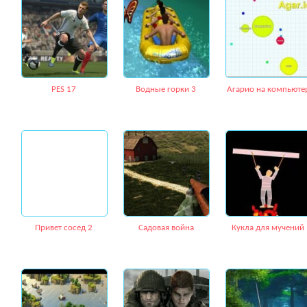
PES 17
Водные горки 3
Агарио на компьюте
Привет сосед 2
Садовая война
Кукла для мучений