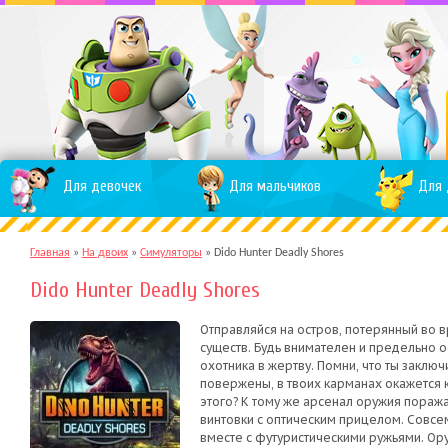
Для девочек
Для мальчиков
Для 
Главная
»
На двоих
»
Симуляторы
»
Dido Hunter Deadly Shores
Dido Hunter Deadly Shores
Отправляйся на остров, потерянный во в
существ. Будь внимателен и предельно о
охотника в жертву. Помни, что ты заключ
повержены, в твоих карманах окажется к
этого? К тому же арсенал оружия поража
винтовки с оптическим прицелом. Совсе
вместе с футуристическими ружьями. О