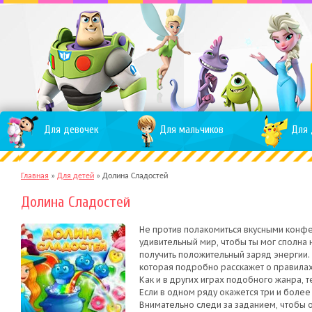
Для девочек
Для мальчиков
Для 
Главная
»
Для детей
»
Долина Сладостей
Долина Сладостей
Не против полакомиться вкусными конфе
удивительный мир, чтобы ты мог сполн
получить положительный заряд энергии. 
которая подробно расскажет о правилах 
Как и в других играх подобного жанра, 
Если в одном ряду окажется три и более 
Внимательно следи за заданием, чтобы 