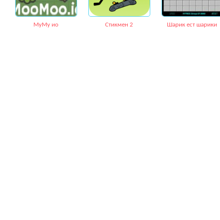
МуМу ио
Стикмен 2
Шарик ест шарики