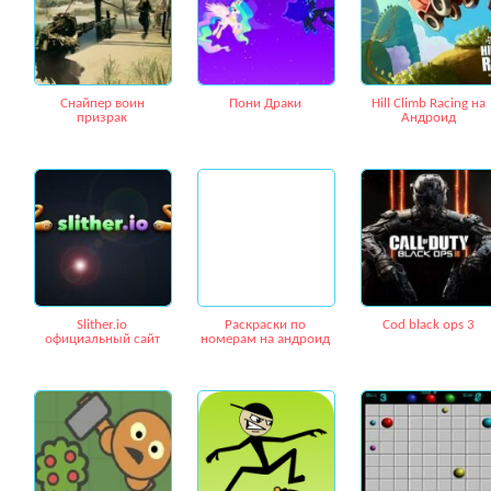
Снайпер воин
Пони Драки
Hill Climb Racing на
призрак
Aндроид
Slither.io
Раскраски по
Cod black ops 3
официальный сайт
номерам на андроид