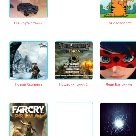
ГТА крутые тачки
Кот словоплет
Новый Скайрим
На двоих танки 2
Леди Баг аниме