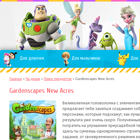
Для девочек
Для мальчиков
Для 
Главная
»
На двоих
»
Поиск предметов
»
Gardenscapes New Acres
Gardenscapes New Acres
Великолепная головоломка с элементам
предлагает тебе заняться созданием соб
персонажи, которые подскажут, как лучш
результата уже очень скоро. Полученны
потратить на улучшение приусадебной те
здесь ты сумеешь одновременно строить
задания, от своевременного решения ко