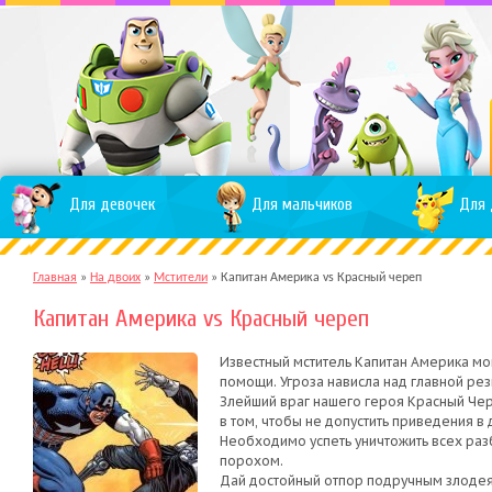
Для девочек
Для мальчиков
Для 
Главная
»
На двоих
»
Мстители
»
Капитан Америка vs Красный череп
Капитан Америка vs Красный череп
Известный мститель Капитан Америка мо
помощи. Угроза нависла над главной р
Злейший враг нашего героя Красный Чер
в том, чтобы не допустить приведения 
Необходимо успеть уничтожить всех разб
порохом.
Дай достойный отпор подручным злодея,