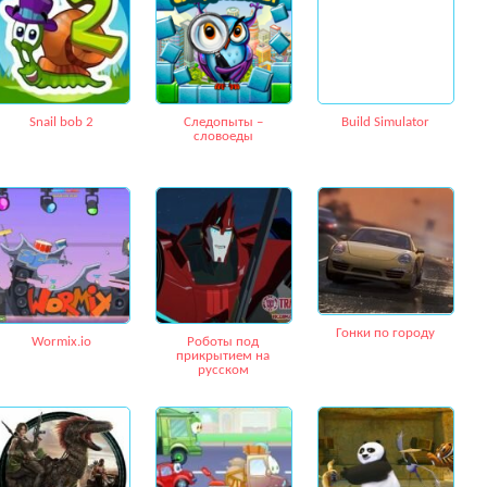
Snail bob 2
Следопыты –
Build Simulator
словоеды
Гонки по городу
Wormix.io
Роботы под
прикрытием на
русском