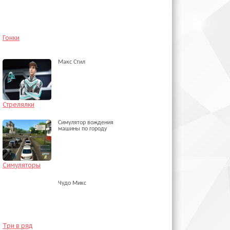
Гонки
Макс Стил
Стрелялки
Симулятор вождения
машины по городу
Симуляторы
Чудо Микс
Три в ряд