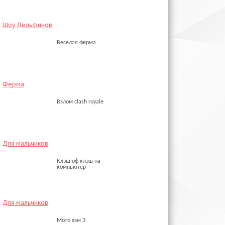
Шоу Дельфинов
Веселая ферма
Ферма
Взлом clash royale
Для мальчиков
Клэш оф клэш на
компьютер
Для мальчиков
Мото хзм 3