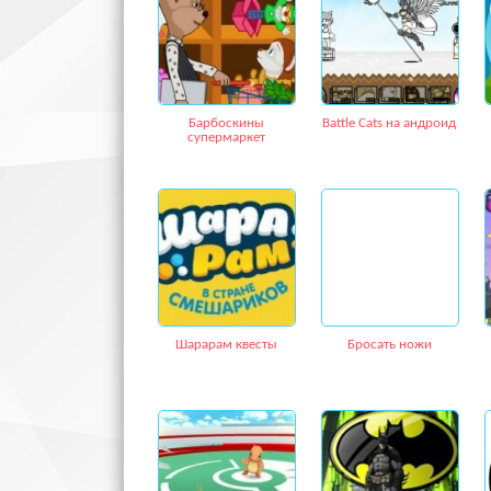
Барбоскины
Battle Cats на андроид
супермаркет
Шарарам квесты
Бросать ножи