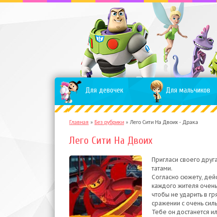
Для девочек
Для мальчиков
Главная
»
Без рубрики
»
Лего Сити На Двоих - Драка
Лего Сити На Двоих
Пригласи своего друг
татами.
Согласно сюжету, дей
каждого жителя очень
чтобы не ударить в гр
сражении с очень сил
Тебе он достанется и