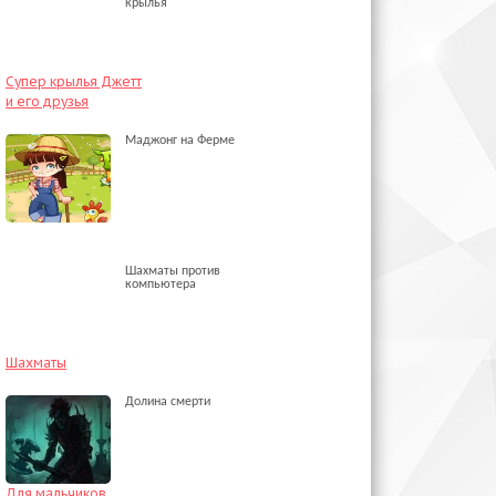
крылья
Супер крылья Джетт
и его друзья
Маджонг на Ферме
Шахматы против
компьютера
Шахматы
Долина смерти
Для мальчиков