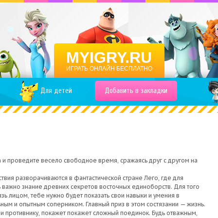
MYIGRY.RU
ИГРАТЬ ОНЛАЙН БЕСПЛАТНО
Для детей
Добавить в закладки
а и проведите весело свободное время, сражаясь друг с другом на
ствия разворачиваются в фантастической стране Лего, где для
 важно знание древних секретов восточных единоборств. Для того
язь лицом, тебе нужно будет показать свои навыки и умения в
ьным и опытным соперником. Главный приз в этом состязании — жизнь.
ли противнику, покажет покажет сложный поединок. Будь отважным,