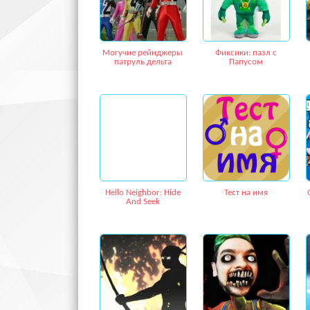
Могучие рейнджеры
Фиксики: пазл с
патруль дельта
Папусом
Hello Neighbor: Hide
Тест на имя
And Seek