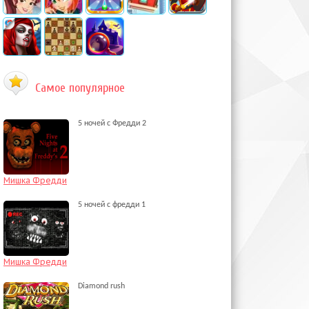
Самое популярное
5 ночей с Фредди 2
Мишка Фредди
5 ночей с фредди 1
Мишка Фредди
Diamond rush