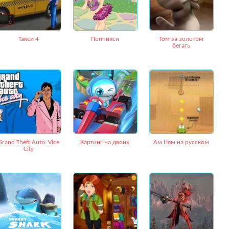
Такси 4
Поппикси
Том за золотом
бегать
Grand Theft Auto: Vice
Картинг на двоих
Ам Ням на русском
City