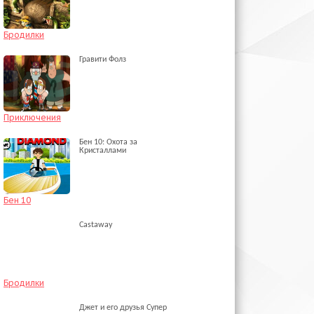
Бродилки
Гравити Фолз
Приключения
Бен 10: Охота за
Кристаллами
Бен 10
Castaway
Бродилки
Джет и его друзья Супер