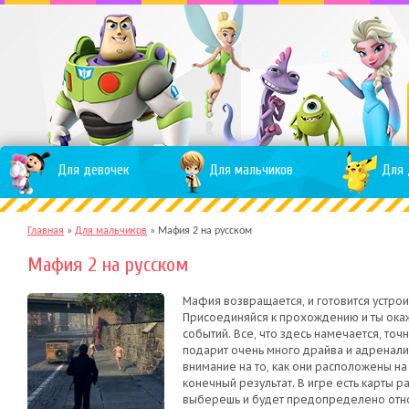
Для девочек
Для мальчиков
Для 
Главная
»
Для мальчиков
»
Мафия 2 на русском
Мафия 2 на русском
Мафия возвращается, и готовится устрои
Присоединяйся к прохождению и ты ок
событий. Все, что здесь намечается, точ
подарит очень много драйва и адренали
внимание на то, как они расположены на 
конечный результат. В игре есть карты ра
выберешь и будет предопределено отно