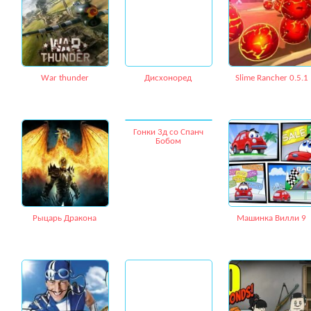
War thunder
Дисхоноред
Slime Rancher 0.5.1
Гонки 3д со Спанч
Бобом
Рыцарь Дракона
Машинка Вилли 9