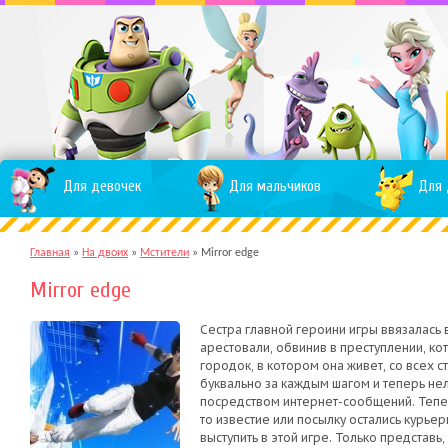
Для девочек
Для мальчиков
Для 
Главная
»
На двоих
»
Мстители
»
Mirror edge
Mirror edge
Сестра главной героини игры ввязалась 
арестовали, обвинив в преступлении, к
городок, в котором она живет, со всех 
буквально за каждым шагом и теперь нель
посредством интернет-сообщений. Тепе
то известие или посылку остались курьер
выступить в этой игре. Только представь