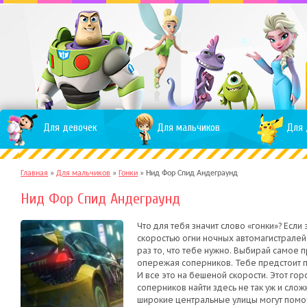
Для девочек
Для мальчиков
Для 
Главная
»
Для мальчиков
»
Гонки
»
Нид Фор Спид Андеграунд
Нид Фор Спид Андеграунд
Что для тебя значит слово «гонки»? Есл
скоростью огни ночных автомагистралей 
раз то, что тебе нужно. Выбирай самое п
опережая соперников. Тебе предстоит п
И все это на бешеной скорости. Этот г
соперников найти здесь не так уж и слож
широкие центральные улицы могут помоч