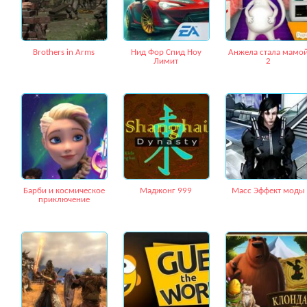
Brothers in Arms
Нид Фор Спид Ноу
Анжела стала мамо
Лимит
2
Барби и космическое
Маджонг 999
Масс Эффект моды
приключение