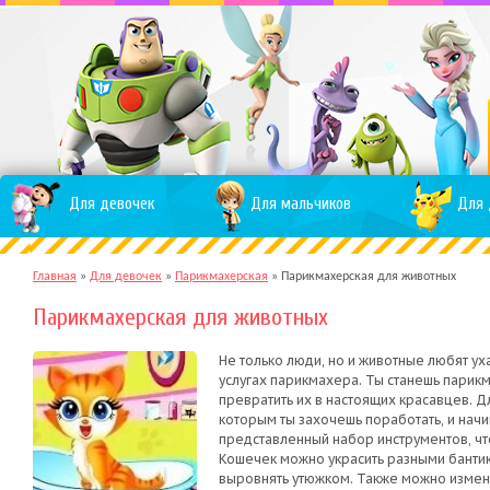
Для девочек
Для мальчиков
Для 
Главная
»
Для девочек
»
Парикмахерская
»
Парикмахерская для животных
Парикмахерская для животных
Не только люди, но и животные любят ух
услугах парикмахера. Ты станешь парик
превратить их в настоящих красавцев. 
которым ты захочешь поработать, и начи
представленный набор инструментов, чт
Кошечек можно украсить разными бантика
выровнять утюжком. Также можно измени