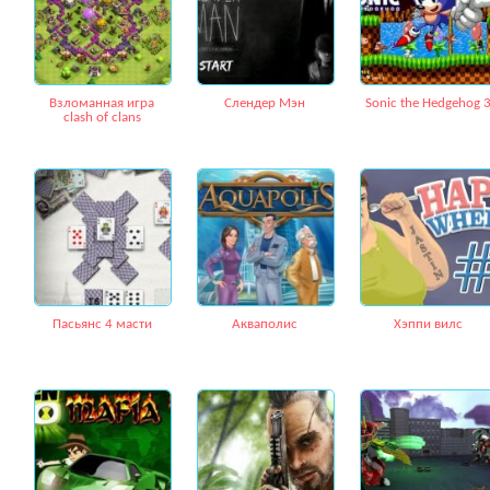
Взломанная игра
Слендер Мэн
Sonic the Hedgehog 
clash of clans
Пасьянс 4 масти
Акваполис
Хэппи вилс