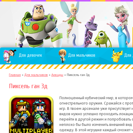
Для девочек
Для мальчиков
Для 
Главная
»
Для мальчиков
»
Аркады
»
Пиксель ган 3д
Пиксель ган 3д
Полноценный кубический мир, в которо
огнестрельного оружия. Сражайся с прот
игр. В твоем арсенале уже присутствует
видов нужно успешно проходить локации.
перейти в другой режим и попробовать с
неплохо бы было изменить внешний вид и
одежду. В этой игрушке каждый сможет ч