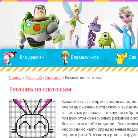
Для девочек
Для мальчиков
Для 
Главная
»
Для детей
»
Раскраски
»
Рисовать по клеточкам
Рисовать по клеточкам
Каждый из нас не против порисовать, но
очередь с желание отдохнуть и выразить
из простых рисовалок, где нужно собрать
предусмотрено несколько режимов рисов
больше всего тебе подходит. Все режим
необходимо найти определенный подход,
первого раза. Это своего рода инструме