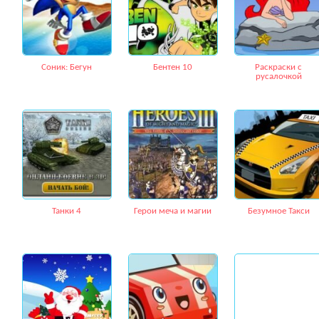
Соник: Бегун
Бентен 10
Раскраски с
русалочкой
Танки 4
Герои меча и магии
Безумное Такси