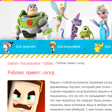
Для девочек
Для мальчиков
Для 
Главная
»
Для мальчиков
»
Роблокс
»
Роблокс привет сосед
Роблокс привет сосед
Рядом с тобой поселился странный сосе
управляешь героем, который уже точно з
Совсем недавно он встретился лицом к 
показалось, что он что-то замышляет. Ну
что там творится. Но следует быть очен
показать свое истинное лицо в любую ми
маньяком или убийцей. С ним точно нельз