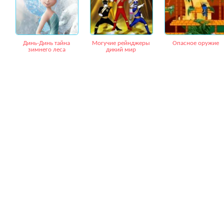
Динь-Динь тайна
Могучие рейнджеры
Опасное оружие
зимнего леса
дикий мир