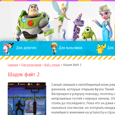
Для девочек
Для мальчиков
Для 
Главная
»
Для мальчиков
»
Бой с тенью
»
Шадов файт 2
Шадов файт 2
Самый сильный и непобедимый воин реш
демонов, которые открыли Врата Теней 
беспредел и разруху повсюду, поэтому 
непрошеных гостей с мирных земель. От
стоять до последнего. Пока что он даже
оказаться эта миссия, но отступать неку
малейшего внимания на усталость и стра