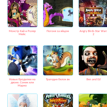
Монстр Хай и Ролер
Погоня за яйцом
Angry Birds Star War
Мейс
2
Новые бродилки на
Трагедия белок вк
Ben and Ed
двоих: Соник или
Марио