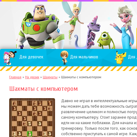
Для девочек
Для мальчиков
Для 
Главная
»
На двоих
»
Шахматы
»
Шахматы с компьютером
Шахматы с компьютером
Давно не играл в интеллектуальные игры
мы можем дать тебе возможность сыграт
развлечение целиком и полностью погру
самому компьютеру. Стоит заранее прод
идти ни на какие поблажки. Для начала 
тренировку. Только после того, как осн
собственно приступать к самой игре. Ка