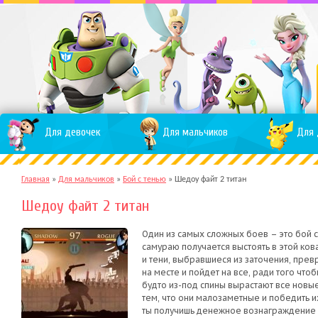
Для девочек
Для мальчиков
Для 
Главная
»
Для мальчиков
»
Бой с тенью
»
Шедоу файт 2 титан
Шедоу файт 2 титан
Один из самых сложных боев – это бой 
самураю получается выстоять в этой ков
и тени, выбравшиеся из заточения, превр
на месте и пойдет на все, ради того что
будто из-под спины вырастают все новы
тем, что они малозаметные и победить и
ты получишь денежное вознаграждение