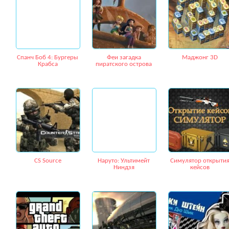
Спанч Боб 4: Бургеры
Феи загадка
Маджонг 3D
Крабса
пиратского острова
CS Source
Наруто: Ультимейт
Симулятор открыти
Ниндзя
кейсов