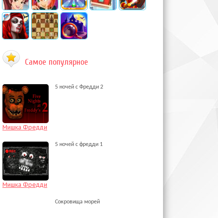
Самое популярное
5 ночей с Фредди 2
Мишка Фредди
5 ночей с фредди 1
Мишка Фредди
Сокровища морей