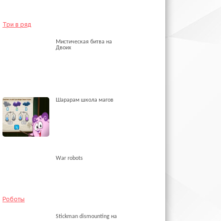
Три в ряд
Мистическая битва на
Двоих
Шарарам школа магов
War robots
Роботы
Stickman dismounting на