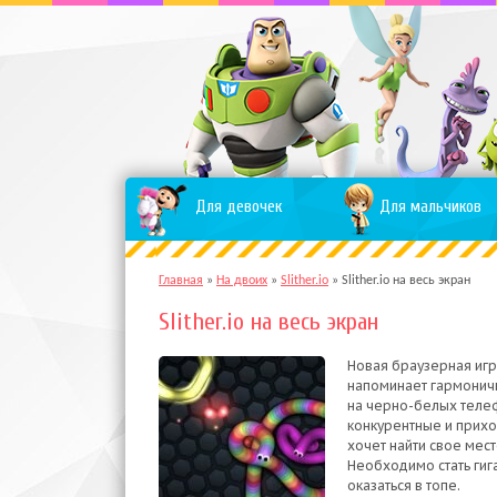
Для девочек
Для мальчиков
Главная
»
На двоих
»
Slither.io
»
Slither.io на весь экран
Slither.io на весь экран
Новая браузерная игр
напоминает гармоничн
на черно-белых телеф
конкурентные и приход
хочет найти свое мес
Необходимо стать гиг
оказаться в топе.