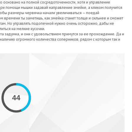
io основано на полной сосредоточенности, хотя и управление
При помощи мышки задавай направление змейке, а кликом получится
тобы размеры червячка начали увеличиваться – поедай
м времени ты заметишь, как змейка станет толще и сильнее и сможет
итам. Но управлять подопечной нужно очень осторожно, дабы не
литься на мелкие кусочки.
а задумка, и они с удовольствием примутся за ее прохождение. Да и
 наличию огромного количества соперников, рядом с которым так и