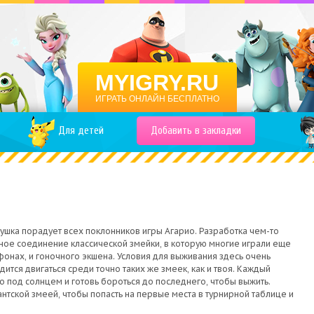
MYIGRY.RU
ИГРАТЬ ОНЛАЙН БЕСПЛАТНО
Для детей
Добавить в закладки
ушка порадует всех поклонников игры Агарио. Разработка чем-то
ое соединение классической змейки, в которую многие играли еще
онах, и гоночного экшена. Условия для выживания здесь очень
ится двигаться среди точно таких же змеек, как и твоя. Каждый
то под солнцем и готовь бороться до последнего, чтобы выжить.
антской змеей, чтобы попасть на первые места в турнирной таблице и