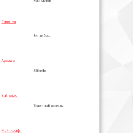
компьютер
Стикмен
Бит зе босс
Аркады
Slitherio
Slither.io
Thaumcraft аспекты
Майнкрафт