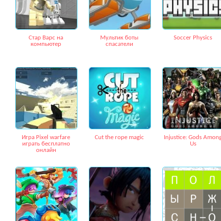
Стар Варс на
Мультик боты
Soccer Physics
компьютер
спасатели
Игра Pixel warfare
Cut the rope magic
Injustice: Gods Amon
играть бесплатно
Us
онлайн