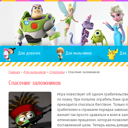
Для девочек
Для мальчиков
Для 
Главная
»
Для мальчиков
»
Стрелялки
»
Спасение заложников
Спасение заложников
Игра повествует об одном грабительстве
по плану. При попытке ограбить банк ср
приходится спасаться бегством. Только 
грабителем и стражами порядка завязал
желает так просто сдаваться и взял в за
оптическим прицелом, которая позволит
поставленной цели. Теперь жизнь девушки