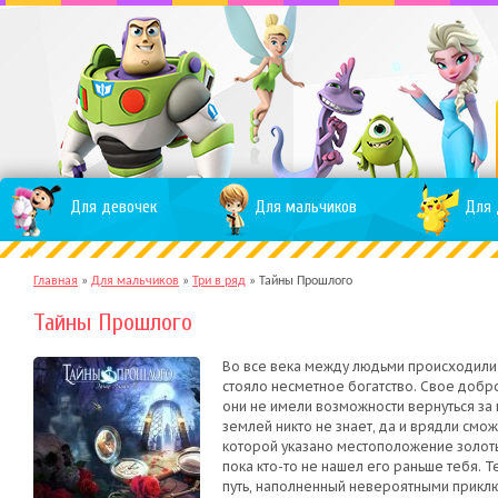
Для девочек
Для мальчиков
Для 
Главная
»
Для мальчиков
»
Три в ряд
»
Тайны Прошлого
Тайны Прошлого
Во все века между людьми происходили 
стояло несметное богатство. Свое добро
они не имели возможности вернуться за
землей никто не знает, да и врядли сможе
которой указано местоположение золоты
пока кто-то не нашел его раньше тебя. 
путь, наполненный невероятными приклю