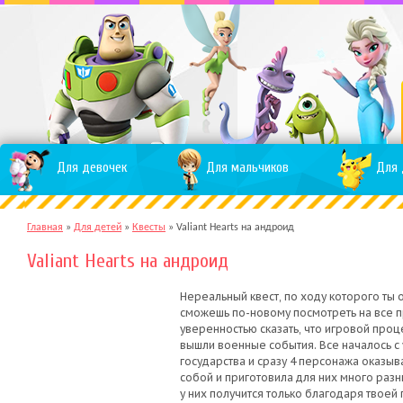
Для девочек
Для мальчиков
Для 
Главная
»
Для детей
»
Квесты
»
Valiant Hearts на андроид
Valiant Hearts на андроид
Нереальный квест, по ходу которого ты
сможешь по-новому посмотреть на все 
уверенностью сказать, что игровой проц
вышли военные события. Все началось с 
государства и сразу 4 персонажа оказыв
собой и приготовила для них много разн
у них получится только благодаря твоей