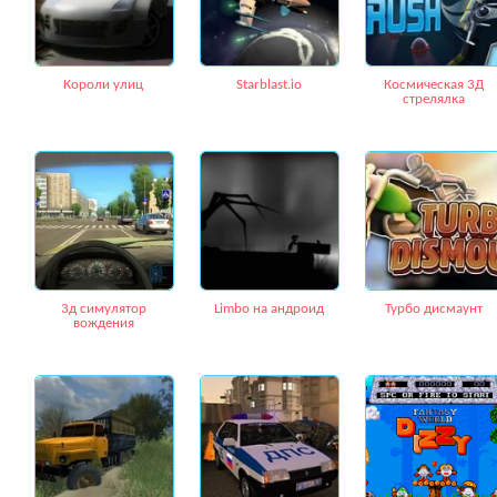
Короли улиц
Starblast.io
Космическая 3Д
стрелялка
3д симулятор
Limbo на андроид
Турбо дисмаунт
вождения