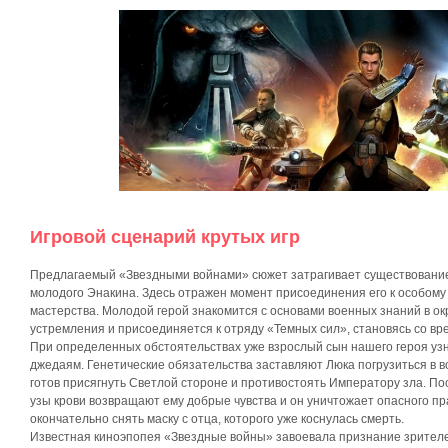
Игровой сценарий крутых игр
Предлагаемый «Звездными войнами» сюжет затрагивает существовани
молодого Энакина. Здесь отражен момент присоединения его к особому
мастерства. Молодой герой знакомится с основами военных знаний в о
устремления и присоединяется к отряду «Темных сил», становясь со в
При определенных обстоятельствах уже взрослый сын нашего героя узнае
джедаям. Генетические обязательства заставляют Люка погрузиться в в
готов присягнуть Светлой стороне и противостоять Императору зла. По
узы крови возвращают ему добрые чувства и он уничтожает опасного пра
окончательно снять маску с отца, которого уже коснулась смерть.
Известная киноэпопея «Звездные войны» завоевала признание зрителе