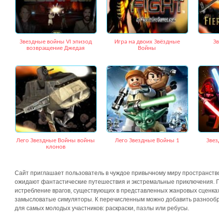
Звездные войны VI эпизод
Игра на двоих Звёздные
З
возвращение Джедая
Войны
Лего Звездные Войны войны
Лего Звездные Войны 1
Звез
клонов
Сайт приглашает пользователь в чуждое привычному миру пространство
ожидают фантастические путешествия и экстремальные приключения. Г
истребление врагов, существующих в представленных жанровых сценках
замысловатые симуляторы. К перечисленным можно добавить разнообр
для самых молодых участников: раскраски, пазлы или ребусы.