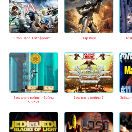
Стар Варс: Батлфронт 3
Стар Варс
Май
Звездные войны - Война
Звездные войны 3
Звёздн
клонов