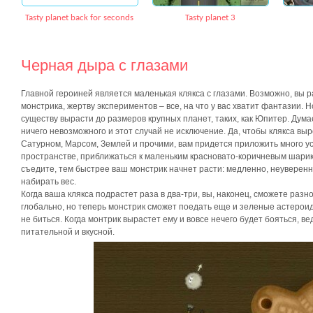
Tasty planet back for seconds
Tasty planet 3
Черная дыра с глазами
Главной героиней является маленькая клякса с глазами. Возможно, вы р
монстрика, жертву экспериментов – все, на что у вас хватит фантазии. Н
существу вырасти до размеров крупных планет, таких, как Юпитер. Думае
ничего невозможного и этот случай не исключение. Да, чтобы клякса выр
Сатурном, Марсом, Землей и прочими, вам придется приложить много ус
пространстве, приближаться к маленьким красновато-коричневым шарика
съедите, тем быстрее ваш монстрик начнет расти: медленно, неуверенно
набирать вес.
Когда ваша клякса подрастет раза в два-три, вы, наконец, сможете разн
глобально, но теперь монстрик сможет поедать еще и зеленые астероид
не биться. Когда монтрик вырастет ему и вовсе нечего будет бояться, в
питательной и вкусной.