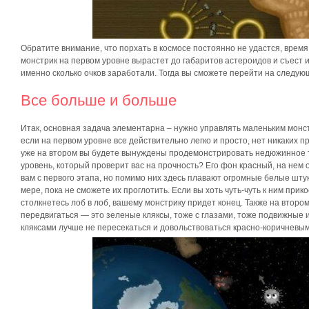
Обратите внимание, что порхать в космосе постоянно не удастся, время
монстрик на первом уровне вырастет до габаритов астероидов и съест их
именно сколько очков заработали. Тогда вы сможете перейти на следую
Все больше и больше
Итак, основная задача элементарна – нужно управлять маленьким монстр
если на первом уровне все действительно легко и просто, нет никаких п
уже на втором вы будете вынуждены продемонстрировать недюжинное т
уровень, который проверит вас на прочность? Его фон красный, на нем
вам с первого этапа, но помимо них здесь плавают огромные белые штук
мере, пока не сможете их проглотить. Если вы хоть чуть-чуть к ним при
столкнетесь лоб в лоб, вашему монстрику придет конец. Также на второ
передвигаться — это зеленые кляксы, тоже с глазами, тоже подвижные 
кляксами лучше не пересекаться и довольствоваться красно-коричневы