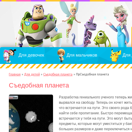
Для девочек
Для мальчиков
Для 
Главная
»
Для детей
»
Съедобная планета
»
ПрСъедобная планета
Съедобная планета
Разработка гениального ученого теперь жи
вырвался на свободу. Теперь он хочет жить
что встречается на пути. Это своего рода
найти себе пропитание. Быстро перемещая
встречается у тебя на пути. Это могут быт
предметы, которые могут уместиться у ба
больших размеров и даже переключиться 