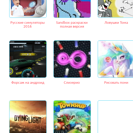
Русские симуляторы
Sandbox раскраски
Ловушки Тома
2016
полная версия
Форсаж на андроид
Слизерио
Рисовать пони