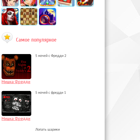
Самое популярное
5 ночей с Фредди 2
Мишка Фредди
5 ночей с фредди 1
Мишка Фредди
Лопать шарики