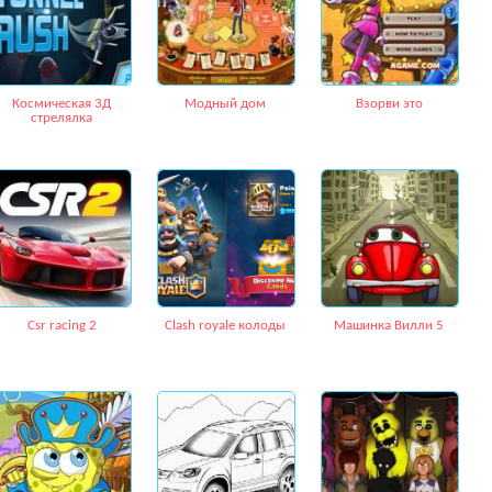
Космическая 3Д
Модный дом
Взорви это
стрелялка
Csr racing 2
Сlash royale колоды
Машинка Вилли 5