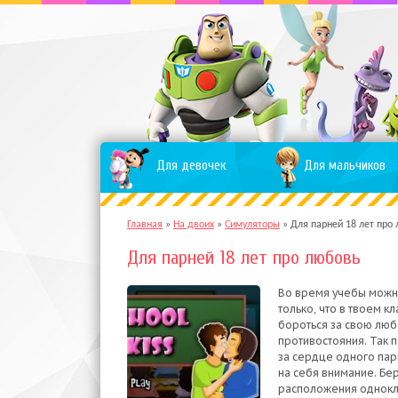
Для девочек
Для мальчиков
Главная
»
На двоих
»
Симуляторы
»
Для парней 18 лет про
Для парней 18 лет про любовь
Во время учебы можно
только, что в твоем к
бороться за свою люб
противостояния. Так 
за сердце одного пар
на себя внимание. Бе
расположения однокла