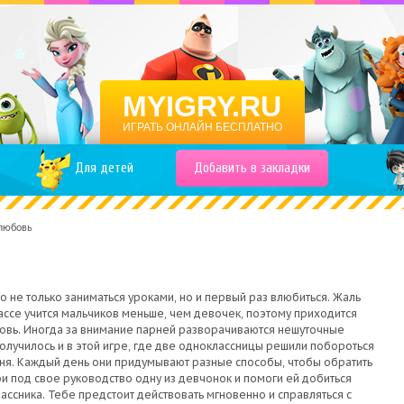
MYIGRY.RU
ИГРАТЬ ОНЛАЙН БЕСПЛАТНО
Для детей
Добавить в закладки
 любовь
 не только заниматься уроками, но и первый раз влюбиться. Жаль
лассе учится мальчиков меньше, чем девочек, поэтому приходится
овь. Иногда за внимание парней разворачиваются нешуточные
получилось и в этой игре, где две одноклассницы решили побороться
ня. Каждый день они придумывают разные способы, чтобы обратить
ри под свое руководство одну из девчонок и помоги ей добиться
ссника. Тебе предстоит действовать мгновенно и справляться с