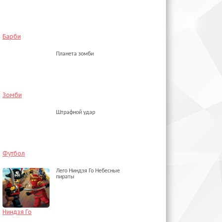
Барби
Планета зомби
Зомби
Штрафной удар
Футбол
Лего Ниндзя Го Небесные
пираты
Ниндзя Го