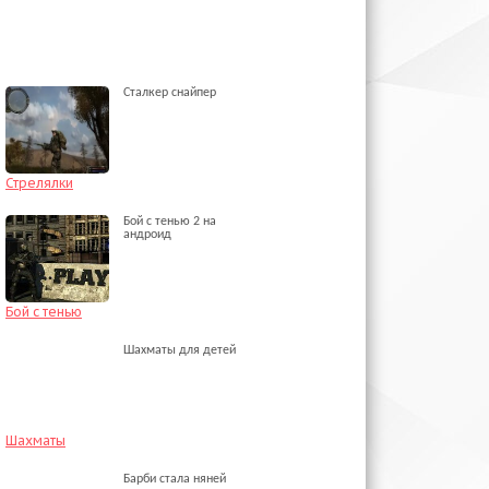
Сталкер снайпер
Стрелялки
Бой с тенью 2 на
андроид
Бой с тенью
Шахматы для детей
Шахматы
Барби стала няней