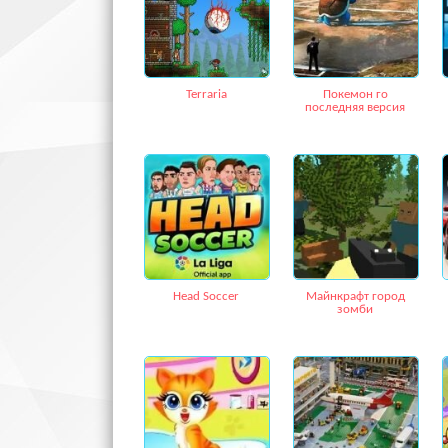
Terraria
Покемон го
последняя версия
Head Soccer
Майнкрафт город
зомби