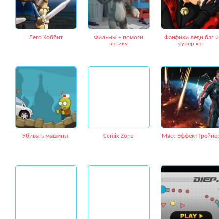
Лего Хоббит
Фильмы – помоги
Фанфики леди баг и
котику
супер кот
Убивать машины
Comix Zone
Масс Эффект Трейне