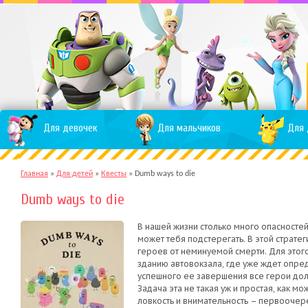
Для девочек
Для мальчиков
Для 
Главная
»
Для детей
»
Квесты
»
Dumb ways to die
Dumb ways to die
В нашей жизни столько много опасностей,
может тебя подстерегать. В этой стратег
героев от неминуемой смерти. Для этого
зданию автовокзала, где уже ждет опре
успешного ее завершения все герои долж
Задача эта не такая уж и простая, как мо
ловкость и внимательность – первоочер