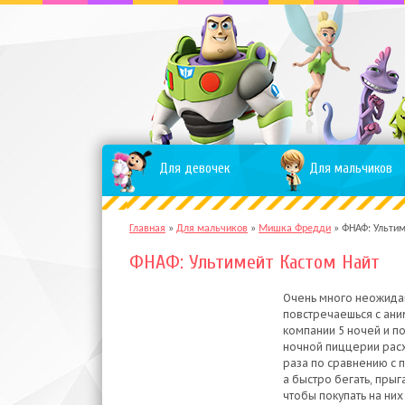
Для девочек
Для мальчиков
Главная
»
Для мальчиков
»
Мишка Фредди
»
ФНАФ: Ультим
ФНАФ: Ультимейт Кастом Найт
Очень много неожида
повстречаешься с ани
компании 5 ночей и п
ночной пиццерии расх
раза по сравнению с 
а быстро бегать, прыг
чтобы покупать на них