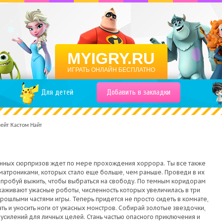
MYIGRY.RU
ИГРАТЬ ОНЛАЙН БЕСПЛАТНО
Для детей
Добавить в закладки
ейт Кастом Найт
нных сюрпризов ждет по мере прохождения хоррора. Ты все также
матрониками, которых стало еще больше, чем раньше. Проведи в их
опробуй выжить, чтобы выбраться на свободу. По темным коридорам
аживают ужасные роботы, численность которых увеличилась в три
прошлыми частями игры. Теперь придется не просто сидеть в комнате,
ать и уносить ноги от ужасных монстров. Собирай золотые звездочки,
 усилений для личных целей. Стань частью опасного приключения и